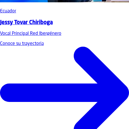
Ecuador
Jessy Tovar Chiriboga
Vocal Principal Red Ibergénero
Conoce su trayectoria