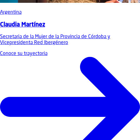
Argentina
Claudia Martínez
Secretaria de la Mujer de la Provincia de Córdoba y
Vicepresidenta Red Ibergénero
Conoce su trayectoria